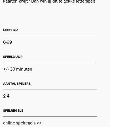
kaarten kwijt? Dan win jij dit te gekke letterspel!
LEEFTIJD
6-99
SPEELDUUR
+/- 30 minuten
AANTAL SPELERS
2-4
SPELREGELS
online spelregels >>