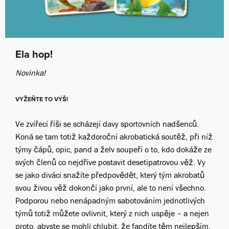
Ela hop!
Novinka!
VYŽEŇTE TO VÝŠ!
Ve zvířecí říši se scházejí davy sportovních nadšenců.
Koná se tam totiž každoroční akrobatická soutěž, při níž
týmy čápů, opic, pand a želv soupeří o to, kdo dokáže ze
svých členů co nejdříve postavit desetipatrovou věž. Vy
se jako diváci snažíte předpovědět, který tým akrobatů
svou živou věž dokončí jako první, ale to není všechno.
Podporou nebo nenápadným sabotováním jednotlivých
týmů totiž můžete ovlivnit, který z nich uspěje – a nejen
proto, abyste se mohli chlubit, že fandíte těm nejlepším.