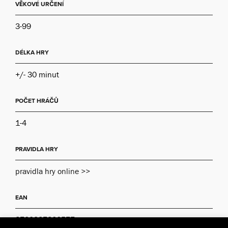
VĚKOVÉ URČENÍ
3-99
DÉLKA HRY
+/- 30 minut
POČET HRÁČŮ
1-4
PRAVIDLA HRY
pravidla hry online >>
EAN
8720387822577