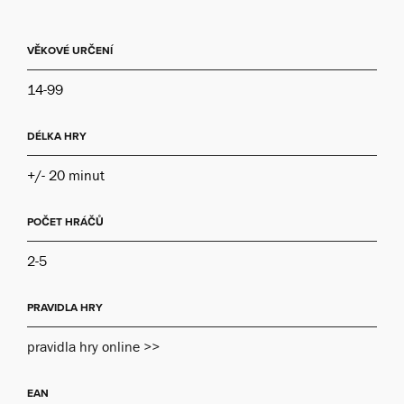
VĚKOVÉ URČENÍ
14-99
DÉLKA HRY
+/- 20 minut
POČET HRÁČŮ
2-5
PRAVIDLA HRY
pravidla hry online >>
EAN