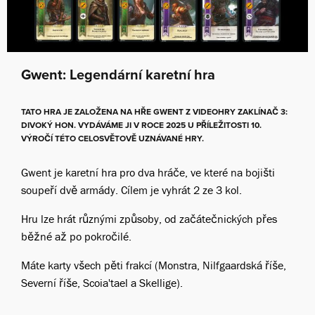
Gwent: Legendární karetní hra
TATO HRA JE ZALOŽENA NA HŘE GWENT Z VIDEOHRY ZAKLÍNAČ 3:
DIVOKÝ HON. VYDÁVÁME JI V ROCE 2025 U PŘÍLEŽITOSTI 10.
VÝROČÍ TÉTO CELOSVĚTOVĚ UZNÁVANÉ HRY.
Gwent je karetní hra pro dva hráče, ve které na bojišti
soupeří dvě armády. Cílem je vyhrát 2 ze 3 kol.
Hru lze hrát různými způsoby, od začátečnických přes
běžné až po pokročilé.
Máte karty všech pěti frakcí (Monstra, Nilfgaardská říše,
Severní říše, Scoia'tael a Skellige).